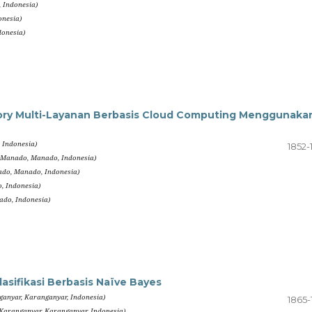
, Indonesia)
onesia)
donesia)
atory Multi-Layanan Berbasis Cloud Computing Menggunaka
 Indonesia)
1852-
i Manado, Manado, Indonesia)
ado, Manado, Indonesia)
, Indonesia)
ado, Indonesia)
asifikasi Berbasis Naïve Bayes
anyar, Karanganyar, Indonesia)
1865-
aranganyar, Karanganyar, Indonesia)