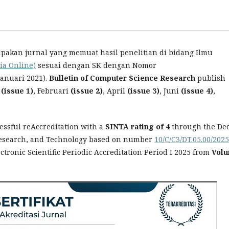
akan jurnal yang memuat hasil penelitian di bidang Ilmu
ia Online)
sesuai dengan SK dengan Nomor
Januari 2021).
Bulletin of Computer Science Research
publish
r
(issue 1)
, Februari
(issue 2)
, April
(issue 3)
, Juni
(issue 4)
,
cessful reAccreditation with a
SINTA rating of 4
through the De
 Research, and Technology based on number
10/C/C3/DT.05.00/2025
ctronic Scientific Periodic Accreditation Period I 2025 from
Vol