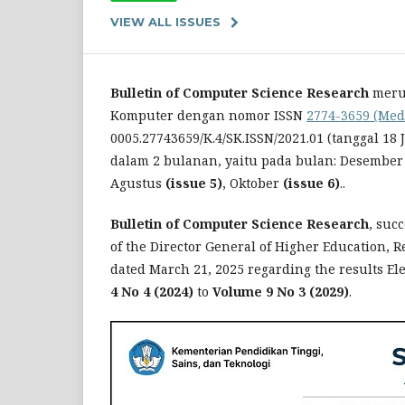
VIEW ALL ISSUES
Bulletin of Computer Science Research
merup
Komputer dengan nomor ISSN
2774-3659 (Med
0005.27743659/K.4/SK.ISSN/2021.01 (tanggal 18 
dalam 2 bulanan, yaitu pada bulan: Desembe
Agustus
(issue 5)
, Oktober
(issue 6)
..
Bulletin of Computer Science Research
, suc
of the Director General of Higher Education,
dated March 21, 2025 regarding the results Ele
4 No 4 (2024)
to
Volume 9 No 3 (2029)
.