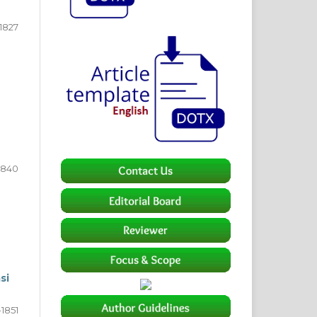
-1827
1840
si
-1851