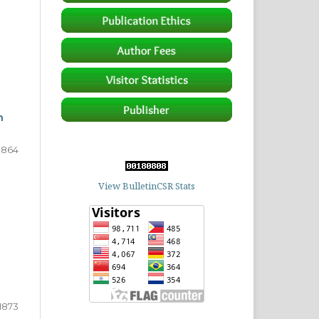
n
1864
View BulletinCSR Stats
1873