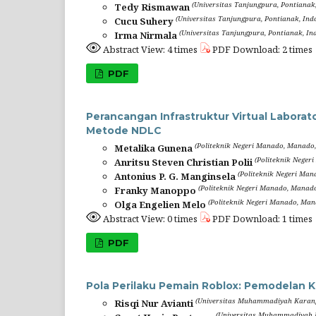
(Universitas Tanjungpura, Pontianak
Tedy Rismawan
(Universitas Tanjungpura, Pontianak, Ind
Cucu Suhery
(Universitas Tanjungpura, Pontianak, In
Irma Nirmala
Abstract View: 4 times
PDF Download: 2 times
PDF
Perancangan Infrastruktur Virtual Labor
Metode NDLC
(Politeknik Negeri Manado, Manado,
Metalika Gunena
(Politeknik Neger
Anritsu Steven Christian Polii
(Politeknik Negeri Man
Antonius P. G. Manginsela
(Politeknik Negeri Manado, Manado
Franky Manoppo
(Politeknik Negeri Manado, Man
Olga Engelien Melo
Abstract View: 0 times
PDF Download: 1 times
PDF
Pola Perilaku Pemain Roblox: Pemodelan Kl
(Universitas Muhammadiyah Karang
Risqi Nur Avianti
(Universitas Muhammadiyah K