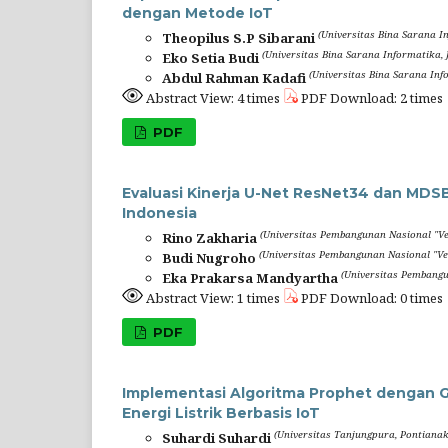
dengan Metode IoT
(Universitas Bina Sarana I
Theopilus S.P Sibarani
(Universitas Bina Sarana Informatika, 
Eko Setia Budi
(Universitas Bina Sarana Inf
Abdul Rahman Kadafi
Abstract View: 4 times
PDF Download: 2 times
PDF
Evaluasi Kinerja U-Net ResNet34 dan MDS
Indonesia
(Universitas Pembangunan Nasional "Ve
Rino Zakharia
(Universitas Pembangunan Nasional "Ve
Budi Nugroho
(Universitas Pembangu
Eka Prakarsa Mandyartha
Abstract View: 1 times
PDF Download: 0 times
PDF
Implementasi Algoritma Prophet dengan G
Energi Listrik Berbasis IoT
(Universitas Tanjungpura, Pontianak
Suhardi Suhardi