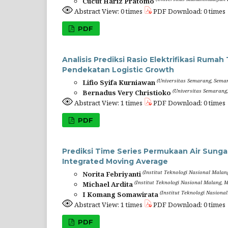
Cucut Hariz Pratomo
Abstract View: 0 times
PDF Download: 0 times
PDF
Analisis Prediksi Rasio Elektrifikasi Ru
Pendekatan Logistic Growth
(Universitas Semarang, Semar
Lifio Syifa Kurniawan
(Universitas Semarang
Bernadus Very Christioko
Abstract View: 1 times
PDF Download: 0 times
PDF
Prediksi Time Series Permukaan Air Sun
Integrated Moving Average
(Institut Teknologi Nasional Malan
Norita Febriyanti
(Institut Teknologi Nasional Malang, M
Michael Ardita
(Institut Teknologi Nasiona
I Komang Somawirata
Abstract View: 1 times
PDF Download: 0 times
PDF